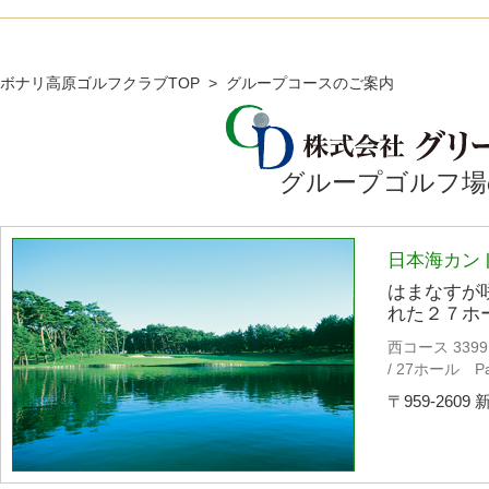
TOPページ
コース紹介
料金
ボナリ高原ゴルフクラブTOP
> グループコースのご案内
グループゴルフ場
日本海カン
はまなすが
れた２７ホ
西コース 339
/ 27ホール Pa
〒959-2609