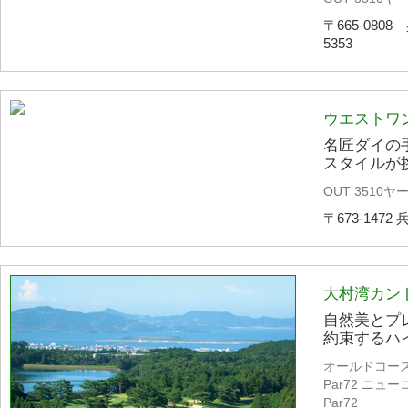
〒665-080
5353
ウエストワ
名匠ダイの
スタイルが
OUT 3510ヤー
〒673-1472 
大村湾カン
自然美とプ
約束するハ
オールドコース O
Par72 ニューコ
Par72