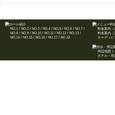
/
/
/
/
/
/
/
NO,1
NO,2
NO,3
NO,4
NO,5
NO,6
NO,7
料金案内（年
/
/
/
/
/
/
NO,8
NO,9
NO,10
NO,11
NO,12
NO,13
料金案内（夏
/
/
/
/
NO,14
NO,15
NO,16
NO,17
NO,18
キャディにつ
周辺地図 > 
ホテル・宿泊
Copyright(c) ボナリ